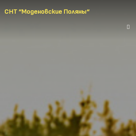
СНТ “Моденовские Поляны“